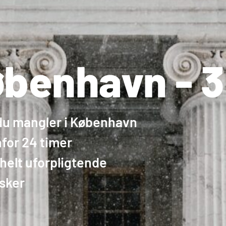
benhavn - 3 
 du mangler i København
for 24 timer
 helt uforpligtende
nsker