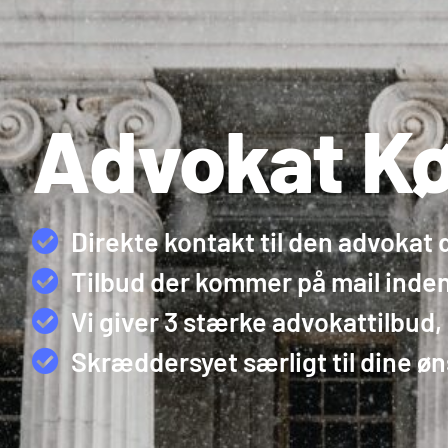
Advokat Kø
Direkte kontakt til den advokat
Tilbud der kommer på mail inden
Vi giver 3 stærke advokattilbud,
Skræddersyet særligt til dine ø